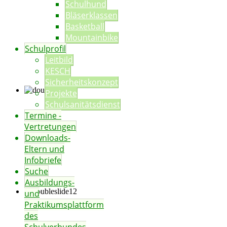
Schulhund
Bläserklassen
Basketball
Mountainbike
Schulprofil
Leitbild
KESCH
Sicherheitskonzept
Projekte
Schulsanitätsdienst
Termine -
Vertretungen
Downloads-
Eltern und
Infobriefe
Suche
Ausbildungs-
und
Praktikumsplattform
des