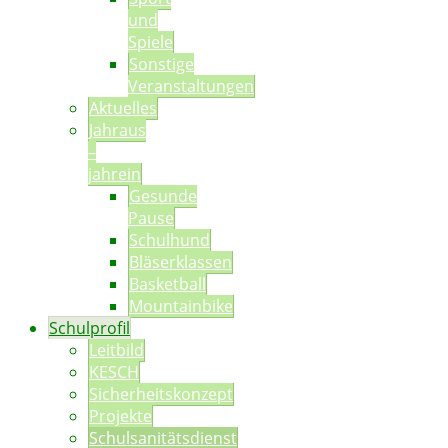
und
Spiele
Sonstige
Veranstaltungen
Aktuelles
Jahraus
–
jahrein
Gesunde
Pause
Schulhund
Bläserklassen
Basketball
Mountainbike
Schulprofil
Leitbild
KESCH
Sicherheitskonzept
Projekte
Schulsanitätsdienst