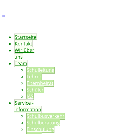
Startseite
Kontakt
Wir über
uns
Team
Schulleitung
Lehrer
Elternbeirat
Schüler
JAS
Service -
Information
Schulbusverkehr
Schulberatung
Einschulung