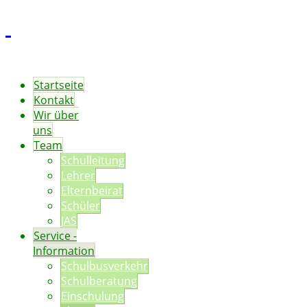
Startseite
Kontakt
Wir über
uns
Team
Schulleitung
Lehrer
Elternbeirat
Schüler
JAS
Service -
Information
Schulbusverkehr
Schulberatung
Einschulung