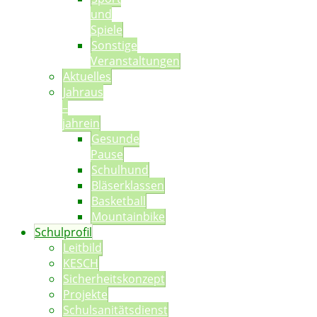
und
Spiele
Sonstige
Veranstaltungen
Aktuelles
Jahraus
–
jahrein
Gesunde
Pause
Schulhund
Bläserklassen
Basketball
Mountainbike
Schulprofil
Leitbild
KESCH
Sicherheitskonzept
Projekte
Schulsanitätsdienst